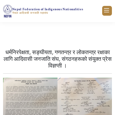
Nepal Federation of Indigenous Nationalities
नेपाल आदिवासी जनजाति महासंघ
गृहपृष्ठ
News Notices
News Notice Detail
धर्मनिरपेक्षता, सङ्घीयता, गणतन्त्र र लोकतन्त्र रक्षाका
लागि आदिवासी जनजाति संघ, संगठनहरूको संयुक्त प्रेस
विज्ञप्ती ।